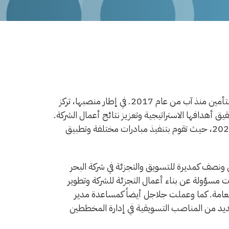
تشغل مريم جلاجل مديرة التسويق والعلاقات العامة في القدس للتأمين منذ آب من عام 2017. في إطار منصبها، تركز
 أهدافها الاستراتيجية وتعزيز نتائج أعمال الشركة.
كما تم تعيينها كرئيسة للجنة المسؤولية المستدامة للشركة عام 2021، حيث تقوم بتنفيذ مبادرات مختلفة وتطبيق
ونصف كمديرة للتسويق والتجزئة في شركة البحر
 مسؤولة عن بناء أعمال التجزئة للشركة وتطوير
 العامة. كما وعملت جلاجل أيضاً كمساعدة مدير
ية الإماراتية للتأمين (JEIC)، وشغلت العديد من المناصب التسويقية في إدارة المخططين