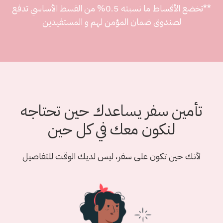
**تخضع الأقساط ما نسبته 0.5% من القسط الأساسي تدفع
لصندوق ضمان المؤمن لهم و المستفيدين
تأمين سفر يساعدك حين تحتاجه
لنكون معك في كل حين
لأنك حين تكون على سفر، ليس لديك الوقت للتفاصيل