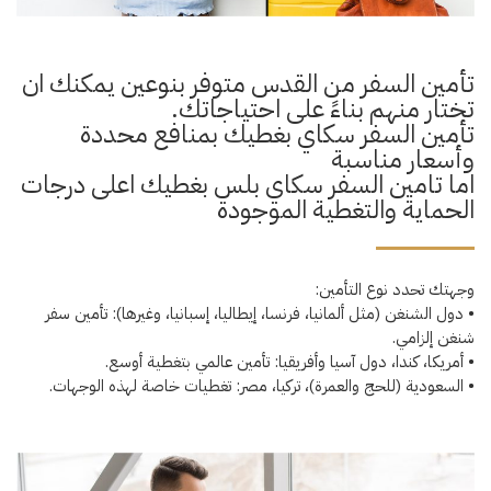
تأمين السفر من القدس متوفر بنوعين يمكنك ان
تختار منهم بناءً على احتياجاتك.
تأمين السفر سكاي بغطيك بمنافع محددة
وأسعار مناسبة
اما تامين السفر سكاي بلس بغطيك اعلى درجات
الحماية والتغطية الموجودة
وجهتك تحدد نوع التأمين:
• دول الشنغن (مثل ألمانيا، فرنسا، إيطاليا، إسبانيا، وغيرها): تأمين سفر
شنغن إلزامي.
• أمريكا، كندا، دول آسيا وأفريقيا: تأمين عالمي بتغطية أوسع.
• السعودية (للحج والعمرة)، تركيا، مصر: تغطيات خاصة لهذه الوجهات.